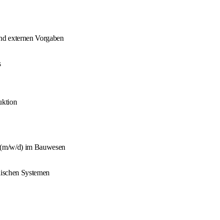
und externen Vorgaben
s
uktion
r (m/w/d) im Bauwesen
nischen Systemen