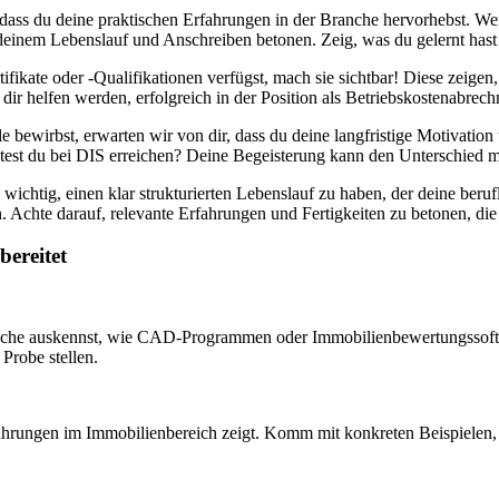
, dass du deine praktischen Erfahrungen in der Branche hervorhebst. W
 in deinem Lebenslauf und Anschreiben betonen. Zeig, was du gelernt ha
ifikate oder -Qualifikationen verfügst, mach sie sichtbar! Diese zeigen,
dir helfen werden, erfolgreich in der Position als Betriebskostenabrechn
lle bewirbst, erwarten wir von dir, dass du deine langfristige Motivat
test du bei DIS erreichen? Deine Begeisterung kann den Unterschied 
ichtig, einen klar strukturierten Lebenslauf zu haben, der deine beruf
Achte darauf, relevante Erfahrungen und Fertigkeiten zu betonen, die 
bereitet
branche auskennst, wie CAD-Programmen oder Immobilienbewertungssoftw
Probe stellen.
rfahrungen im Immobilienbereich zeigt. Komm mit konkreten Beispielen, 