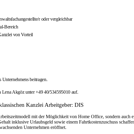
altsfachangestellte/r oder vergleichbar
al-Bereich
Kanzlei von Vorteil
es Unternehmens beitragen.
na Lena Akgöz unter +49 40/534595010 auf.
 klassischen Kanzlei Arbeitgeber: DIS
Arbeitszeitmodell mit der Möglichkeit von Home Office, sondern auch 
Gehalt inklusive Urlaubsgeld sowie einem Fahrtkostenzuschuss schaffen
em wachsenden Unternehmen eröffnet.