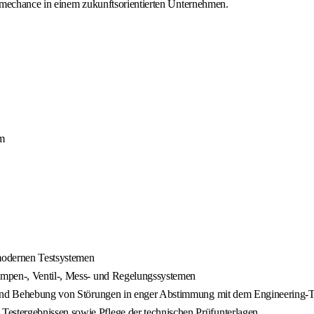
hmechance in einem zukunftsorientierten Unternehmen.
am
modernen Testsystemen
umpen-, Ventil-, Mess- und Regelungssystemen
se und Behebung von Störungen in enger Abstimmung mit dem Engineering-
stergebnissen sowie Pflege der technischen Prüfunterlagen