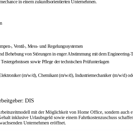
hmechance in einem zukunftsorientierten Unternehmen.
am
umpen-, Ventil-, Mess- und Regelungssystemen
se und Behebung von Störungen in enger Abstimmung mit dem Engineering-
stergebnissen sowie Pflege der technischen Prüfunterlagen
Elektroniker (m/w/d), Chemikant (m/w/d), Industriemechaniker (m/w/d) ode
rbeitgeber: DIS
Arbeitszeitmodell mit der Möglichkeit von Home Office, sondern auch 
Gehalt inklusive Urlaubsgeld sowie einem Fahrtkostenzuschuss schaffen
em wachsenden Unternehmen eröffnet.