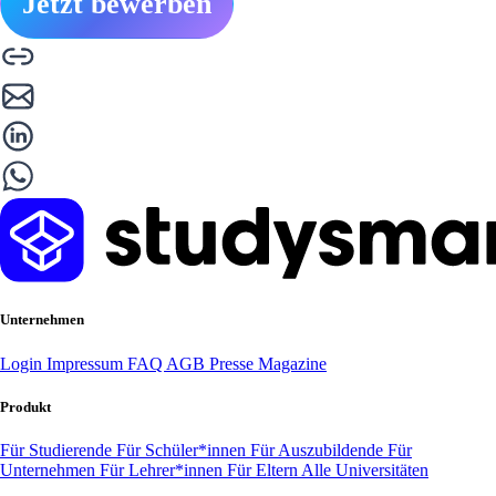
Jetzt bewerben
Unternehmen
Login
Impressum
FAQ
AGB
Presse
Magazine
Produkt
Für Studierende
Für Schüler*innen
Für Auszubildende
Für
Unternehmen
Für Lehrer*innen
Für Eltern
Alle Universitäten