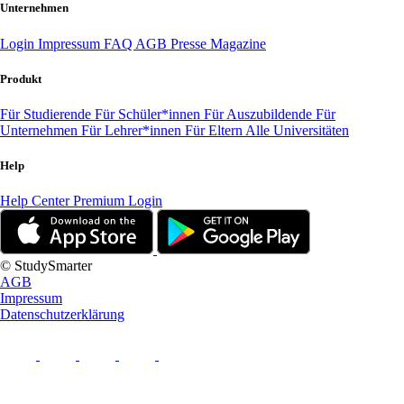
Unternehmen
Login
Impressum
FAQ
AGB
Presse
Magazine
Produkt
Für Studierende
Für Schüler*innen
Für Auszubildende
Für
Unternehmen
Für Lehrer*innen
Für Eltern
Alle Universitäten
Help
Help Center
Premium Login
© StudySmarter
AGB
Impressum
Datenschutzerklärung