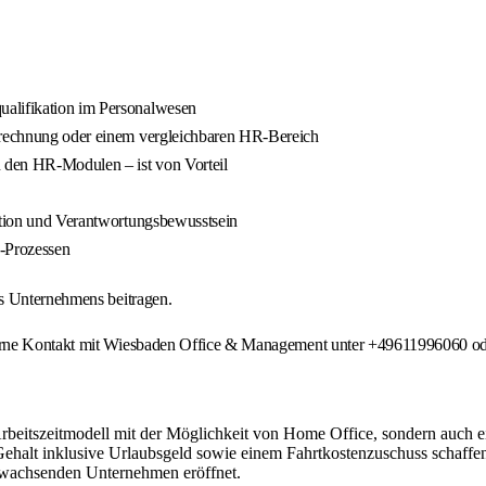
ualifikation im Personalwesen
abrechnung oder einem vergleichbaren HR-Bereich
 den HR‑Modulen – ist von Vorteil
retion und Verantwortungsbewusstsein
-Prozessen
es Unternehmens beitragen.
gerne Kontakt mit Wiesbaden Office & Management unter +49611996060 od
Arbeitszeitmodell mit der Möglichkeit von Home Office, sondern auch 
Gehalt inklusive Urlaubsgeld sowie einem Fahrtkostenzuschuss schaffen
em wachsenden Unternehmen eröffnet.