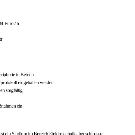
34 Euro / h
er
ipherie in Betrieb
üfprotokoll eingehalten werden
n sorgfältig
Maßnahmen ein
ast ein Studium im Bereich Elektrotechnik abgeschlossen