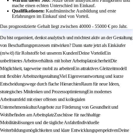
Warum dieser Job:
Nutze deine analytischen Fähigkeiten und
mache einen echten Unterschied im Einkauf.
Qualifikationen:
Kaufmännische Ausbildung und erste
Erfahrungen im Einkauf sind von Vorteil.
Das prognostizierte Gehalt liegt zwischen 40000 - 55000 € pro Jahr.
Du bist organisiert, denkst analytisch und möchtest aktiv an der Gestaltung
von Beschaffungsprozessen mitwirken? Dann starte jetzt als Einkäufer
(m/w/d) für Rohstoffe bei unserem Kunden!Deine VorteileEin
unbefristetes Arbeitsverhältnis mit hoher ArbeitsplatzsicherheitDie
Möglichkeit, tageweise mobil zu arbeitenEin attraktives Gleitzeitmodell
mit flexibler ArbeitszeitgestaltungViel Eigenverantwortung und kurze
Entscheidungswege durch flache HierarchienRaum für neue Ideen,
strategisches Mitdenken und ProzessoptimierungEin modernes
Arbeitsumfeld mit einer offenen und kollegialen
UnternehmenskulturAngebote zur Förderung von Gesundheit und
Wohlbefinden am ArbeitsplatzZuschüsse für nachhaltige
Mobilitätslösungen und die tägliche AnfahrtIndividuelle
Weiterbildungsmöglichkeiten und klare EntwicklungsperspektivenDeine