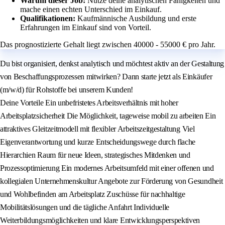
Warum dieser Job:
Nutze deine analytischen Fähigkeiten und
mache einen echten Unterschied im Einkauf.
Qualifikationen:
Kaufmännische Ausbildung und erste
Erfahrungen im Einkauf sind von Vorteil.
Das prognostizierte Gehalt liegt zwischen 40000 - 55000 € pro Jahr.
Du bist organisiert, denkst analytisch und möchtest aktiv an der Gestaltung
von Beschaffungsprozessen mitwirken? Dann starte jetzt als Einkäufer
(m/w/d) für Rohstoffe bei unserem Kunden!
Deine Vorteile Ein unbefristetes Arbeitsverhältnis mit hoher
Arbeitsplatzsicherheit Die Möglichkeit, tageweise mobil zu arbeiten Ein
attraktives Gleitzeitmodell mit flexibler Arbeitszeitgestaltung Viel
Eigenverantwortung und kurze Entscheidungswege durch flache
Hierarchien Raum für neue Ideen, strategisches Mitdenken und
Prozessoptimierung Ein modernes Arbeitsumfeld mit einer offenen und
kollegialen Unternehmenskultur Angebote zur Förderung von Gesundheit
und Wohlbefinden am Arbeitsplatz Zuschüsse für nachhaltige
Mobilitätslösungen und die tägliche Anfahrt Individuelle
Weiterbildungsmöglichkeiten und klare Entwicklungsperspektiven