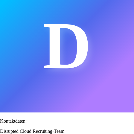
D
Kontaktdaten:
Disrupted Cloud Recruiting-Team