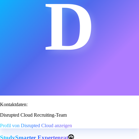
D
Kontaktdaten:
Disrupted Cloud Recruiting-Team
Profil von Disrupted Cloud anzeigen
StudySmarter Expertenrat
🤫