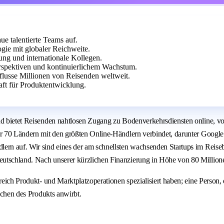
ue talentierte Teams auf.
gie mit globaler Reichweite.
ng und internationale Kollegen.
rspektiven und kontinuierlichem Wachstum.
flusse Millionen von Reisenden weltweit.
aft für Produktentwicklung.
 und bietet Reisenden nahtlosen Zugang zu Bodenverkehrsdiensten online,
ber 70 Ländern mit den größten Online-Händlern verbindet, darunter Goog
ern auf. Wir sind eines der am schnellsten wachsenden Startups im Reiseb
utschland. Nach unserer kürzlichen Finanzierung in Höhe von 80 Millionen
ich Produkt- und Marktplatzoperationen spezialisiert haben; eine Person, die
eichen des Produkts anwirbt.