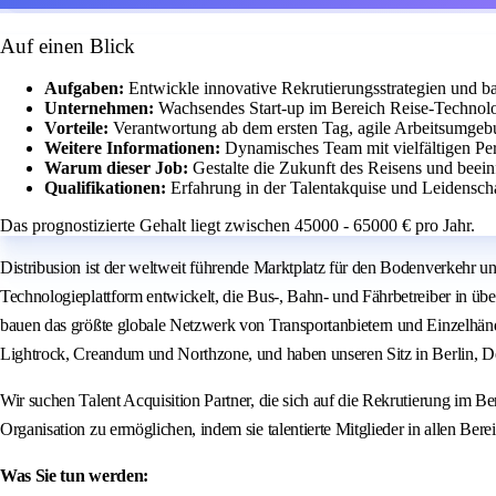
Auf einen Blick
Aufgaben:
Entwickle innovative Rekrutierungsstrategien und ba
Unternehmen:
Wachsendes Start-up im Bereich Reise-Technolo
Vorteile:
Verantwortung ab dem ersten Tag, agile Arbeitsumgebu
Weitere Informationen:
Dynamisches Team mit vielfältigen Pe
Warum dieser Job:
Gestalte die Zukunft des Reisens und beein
Qualifikationen:
Erfahrung in der Talentakquise und Leidensch
Das prognostizierte Gehalt liegt zwischen 45000 - 65000 € pro Jahr.
Distribusion ist der weltweit führende Marktplatz für den Bodenverkehr
Technologieplattform entwickelt, die Bus-, Bahn- und Fährbetreiber in ü
bauen das größte globale Netzwerk von Transportanbietern und Einzelhändl
Lightrock, Creandum und Northzone, und haben unseren Sitz in Berlin, De
Wir suchen Talent Acquisition Partner, die sich auf die Rekrutierung im Bere
Organisation zu ermöglichen, indem sie talentierte Mitglieder in allen Ber
Was Sie tun werden: