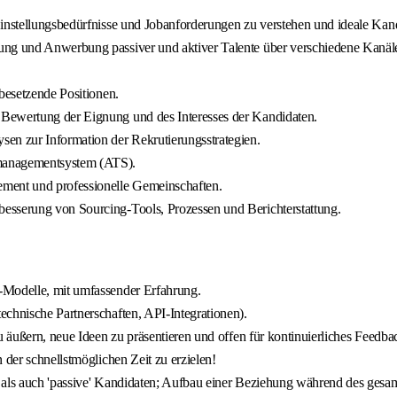
instellungsbedürfnisse und Jobanforderungen zu verstehen und ideale Kandid
rung und Anwerbung passiver und aktiver Talente über verschiedene Kanä
besetzende Positionen.
 Bewertung der Eignung und des Interesses der Kandidaten.
n zur Information der Rekrutierungsstrategien.
rmanagementsystem (ATS).
ement und professionelle Gemeinschaften.
esserung von Sourcing-Tools, Prozessen und Berichterstattung.
-Modelle, mit umfassender Erfahrung.
echnische Partnerschaften, API-Integrationen).
 äußern, neue Ideen zu präsentieren und offen für kontinuierliches Feedbac
 der schnellstmöglichen Zeit zu erzielen!
' als auch 'passive' Kandidaten; Aufbau einer Beziehung während des gesa