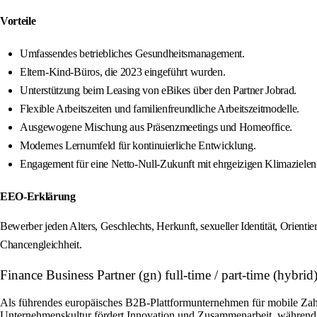
Vorteile
Umfassendes betriebliches Gesundheitsmanagement.
Eltern-Kind-Büros, die 2023 eingeführt wurden.
Unterstützung beim Leasing von eBikes über den Partner Jobrad.
Flexible Arbeitszeiten und familienfreundliche Arbeitszeitmodelle.
Ausgewogene Mischung aus Präsenzmeetings und Homeoffice.
Modernes Lernumfeld für kontinuierliche Entwicklung.
Engagement für eine Netto-Null-Zukunft mit ehrgeizigen Klimazielen
EEO-Erklärung
Bewerber jeden Alters, Geschlechts, Herkunft, sexueller Identität, Orienti
Chancengleichheit.
Finance Business Partner (gn) full-time / part-time (hybr
Als führendes europäisches B2B-Plattformunternehmen für mobile Zah
Unternehmenskultur fördert Innovation und Zusammenarbeit, während wir