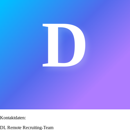
D
Kontaktdaten:
DL Remote Recruiting-Team