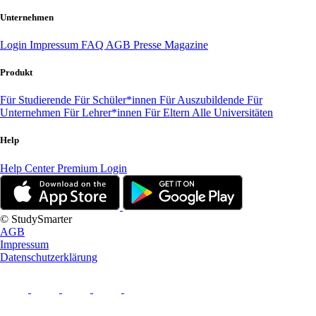
Unternehmen
Login
Impressum
FAQ
AGB
Presse
Magazine
Produkt
Für Studierende
Für Schüler*innen
Für Auszubildende
Für
Unternehmen
Für Lehrer*innen
Für Eltern
Alle Universitäten
Help
Help Center
Premium Login
© StudySmarter
AGB
Impressum
Datenschutzerklärung