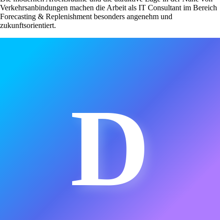
Verkehrsanbindungen machen die Arbeit als IT Consultant im Bereich
Forecasting & Replenishment besonders angenehm und
zukunftsorientiert.
D