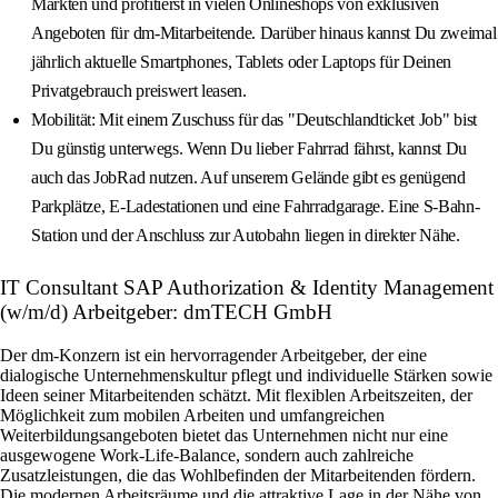
Märkten und profitierst in vielen Onlineshops von exklusiven
Angeboten für dm-Mitarbeitende. Darüber hinaus kannst Du zweimal
jährlich aktuelle Smartphones, Tablets oder Laptops für Deinen
Privatgebrauch preiswert leasen.
Mobilität: Mit einem Zuschuss für das "Deutschlandticket Job" bist
Du günstig unterwegs. Wenn Du lieber Fahrrad fährst, kannst Du
auch das JobRad nutzen. Auf unserem Gelände gibt es genügend
Parkplätze, E-Ladestationen und eine Fahrradgarage. Eine S-Bahn-
Station und der Anschluss zur Autobahn liegen in direkter Nähe.
IT Consultant SAP Authorization & Identity Management
(w/m/d) Arbeitgeber: dmTECH GmbH
Der dm‑Konzern ist ein hervorragender Arbeitgeber, der eine
dialogische Unternehmenskultur pflegt und individuelle Stärken sowie
Ideen seiner Mitarbeitenden schätzt. Mit flexiblen Arbeitszeiten, der
Möglichkeit zum mobilen Arbeiten und umfangreichen
Weiterbildungsangeboten bietet das Unternehmen nicht nur eine
ausgewogene Work-Life-Balance, sondern auch zahlreiche
Zusatzleistungen, die das Wohlbefinden der Mitarbeitenden fördern.
Die modernen Arbeitsräume und die attraktive Lage in der Nähe von