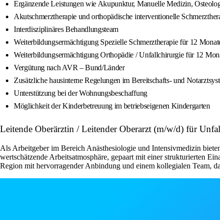
Ergänzende Leistungen wie Akupunktur, Manuelle Medizin, Osteolog
Akutschmerztherapie und orthopädische interventionelle Schmerzther
Interdisziplinäres Behandlungsteam
Weiterbildungsermächtigung Spezielle Schmerztherapie für 12 Monat
Weiterbildungsermächtigung Orthopädie / Unfallchirurgie für 12 Mon
Vergütung nach AVR – Bund/Länder
Zusätzliche hausinterne Regelungen im Bereitschafts- und Notarztsys
Unterstützung bei der Wohnungsbeschaffung
Möglichkeit der Kinderbetreuung im betriebseigenen Kindergarten
Leitende Oberärztin / Leitender Oberarzt (m/w/d) für Unfa
Als Arbeitgeber im Bereich Anästhesiologie und Intensivmedizin biet
wertschätzende Arbeitsatmosphäre, gepaart mit einer strukturierten Eina
Region mit hervorragender Anbindung und einem kollegialen Team, das s