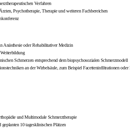
erztherapeutischen Verfahren
Ärzten, Psychotherapie, Therapie und weiteren Fachbereichen
enkonferenz
 in Anästhesie oder Rehabilitativer Medizin
 Weiterbildung
hronischen Schmerzen entsprechend dem biopsychosozialen Schmerzmodell
onstechniken an der Wirbelsäule, zum Beispiel Facetteninfiltrationen ode
 Orthopädie und Multimodale Schmerztherapie
d geplanten 10 tagesklinischen Plätzen