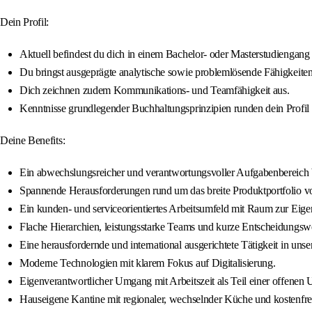
Dein Profil:
Aktuell befindest du dich in einem Bachelor- oder Masterstudienga
Du bringst ausgeprägte analytische sowie problemlösende Fähigkeiten m
Dich zeichnen zudem Kommunikations- und Teamfähigkeit aus.
Kenntnisse grundlegender Buchhaltungsprinzipien runden dein Profil 
Deine Benefits:
Ein abwechslungsreicher und verantwortungsvoller Aufgabenbereich
Spannende Herausforderungen rund um das breite Produktportfolio v
Ein kunden- und serviceorientiertes Arbeitsumfeld mit Raum zur Eigeni
Flache Hierarchien, leistungsstarke Teams und kurze Entscheidungs
Eine herausfordernde und international ausgerichtete Tätigkeit in un
Moderne Technologien mit klarem Fokus auf Digitalisierung.
Eigenverantwortlicher Umgang mit Arbeitszeit als Teil einer offenen
Hauseigene Kantine mit regionaler, wechselnder Küche und kostenfre