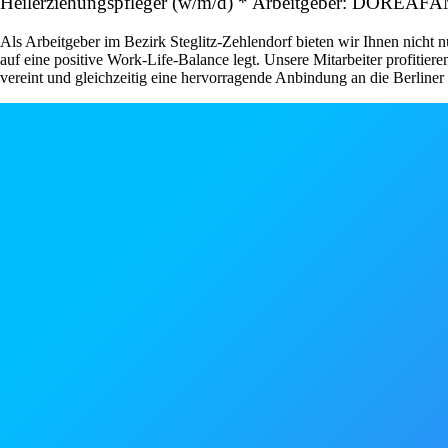
Heilerziehungspfleger (w/m/d) * Arbeitgeber: DOREAF
Als Arbeitgeber im Bezirk Steglitz-Zehlendorf bieten wir Ihnen nicht 
auf eine positive Work-Life-Balance legt. Unsere Mitarbeiter profiti
vereint und gleichzeitig eine hervorragende Anbindung an die Berliner I