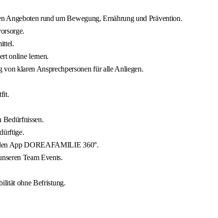
eren Angeboten rund um Bewegung, Ernährung und Prävention.
orsorge.
ttel.
t online lernen.
 von klaren Ansprechpersonen für alle Anliegen.
it.
n Bedürfnissen.
ürftige.
itenden App DOREAFAMILIE 360°.
unseren Team Events.
ilität ohne Befristung.