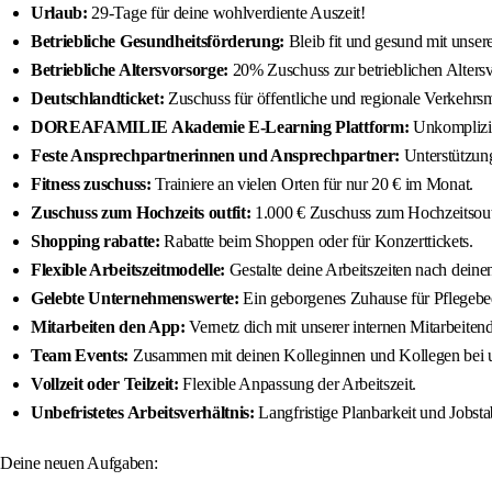
Urlaub:
29-Tage für deine wohlverdiente Auszeit!
Betriebliche Gesundheitsförderung:
Bleib fit und gesund mit uns
Betriebliche Altersvorsorge:
20% Zuschuss zur betrieblichen Altersv
Deutschlandticket:
Zuschuss für öffentliche und regionale Verkehrsmi
DOREAFAMILIE Akademie E-Learning Plattform:
Unkomplizier
Feste Ansprechpartnerinnen und Ansprechpartner:
Unterstützung
Fitness zuschuss:
Trainiere an vielen Orten für nur 20 € im Monat.
Zuschuss zum Hochzeits outfit:
1.000 € Zuschuss zum Hochzeitsoutf
Shopping rabatte:
Rabatte beim Shoppen oder für Konzerttickets.
Flexible Arbeitszeitmodelle:
Gestalte deine Arbeitszeiten nach deine
Gelebte Unternehmenswerte:
Ein geborgenes Zuhause für Pflegebed
Mitarbeiten den App:
Vernetz dich mit unserer internen Mitarbe
Team Events:
Zusammen mit deinen Kolleginnen und Kollegen bei 
Vollzeit oder Teilzeit:
Flexible Anpassung der Arbeitszeit.
Unbefristetes Arbeitsverhältnis:
Langfristige Planbarkeit und Jobstab
Deine neuen Aufgaben: