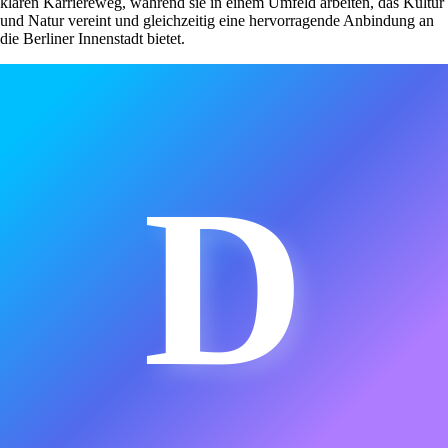
klaren Karriereweg, während sie in einem Umfeld arbeiten, das Kultur
und Natur vereint und gleichzeitig eine hervorragende Anbindung an
die Berliner Innenstadt bietet.
D