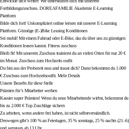
Entwickle dich weiter! Wir unterstützen dich mit unserem
Fortbildungszuschuss. DOREAFAMILIE Akademie E-Learning
Plattform
Bilde dich fort! Unkompliziert online lernen mit unserer E-Learning
Plattform. Günstige (E-)Bike Leasing Konditionen
Sei mobil! Mit einem Fahrrad oder E-Bike, das du über uns zu günstigen
Konditionen leasen kannst. Fitness zuschuss
Bleib fit! Mit unserem Zuschuss trainierst du an vielen Orten für nur 20 €
im Monat. Zuschuss zum Hochzeits outfit
Du bist aus der Probezeit raus und traust dich? Dann bekommst du 1.000
€ Zuschuss zum Hochzeitsoutfit. Mehr Details
Unsere Benefts für diese Stelle
Prämien für’s Mitarbeiter werben
Kassier super Prämien! Wenn du neue Mitarbeitende wirbst, bekommst du
bis zu 2.000 € Top Zuschläge sichern
Zu arbeiten, wenn andere frei haben, ist nicht selbstverständlich.
Deswegen gibt’s 100 % an Feiertagen, 35 % sonntags, 25 % nachts (21–6)
und samstags ab 13 Uhr.