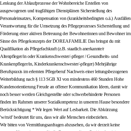
Lenkung der Ablaufprozesse der Wohnbereiche Erstellen von
ausgewogenen und tragfähigen Dienstplänen Sicherstellung des
Personaleinsatzes, Kompensation von (krankheitsbedingten o.ä.) Ausfällen
Verantwortung für die Umsetzung des Pflegeprozesses Sicherstellung und
Förderung einer aktiven Betreuung der Bewohnerinnen und Bewohner im
Sinne des Pflegekonzepts der DOREAFAMILIE Das bringst du mit
Qualifikation als Pflegefachkraft (z.B. staatlich anerkannte/r
Altenpfleger/in oder Krankenschwester/-pfleger / Gesundheits- und
Krankenpfleger/in, Kinderkrankenschwester/-pfleger) Mehrjährige
Berufspraxis im erlernten Pflegeberuf Nachweis einer leitungsbezogenen
Weiterbildung nach § 113 SGB XI von mindestens 460 Stunden Hohe
Kundenorientierung Freude an offener Kommunikation Ideen, damit wir
noch besser werden Gleichgestellte oder schwerbehinderte Personen
finden im Rahmen unserer Sozialkompetenz in unserem Hause besondere
Berücksichtigung * Wir legen Wert auf Lesbarkeit. Die Abkürzung
'w/m/d' bedeutet für uns, dass wir alle Menschen einbeziehen.
Wir bitten von Vermittlungsanfragen abzusehen, da wir derzeit keine