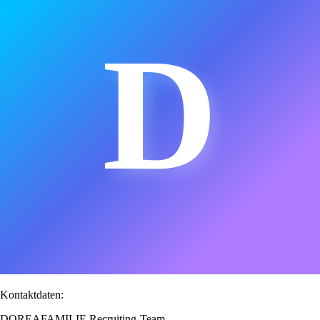
D
Kontaktdaten:
DOREAFAMILIE Recruiting-Team