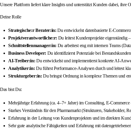
Unsere Plattform liefert klare Insights und unterstützt Kunden dabei, ihre
Deine Rolle
Strategische:r Berater:in:
Du entwickelst datenbasierte E-Commerce
Projektverantwortliche:r:
Du leitest Kundenprojekte eigenständig 
Schnittstellenmanager:in:
Du arbeitest eng mit internen Teams (Dat
Business Developer:
Du identifizierst Potenziale bei Bestandskunde
AI-Treiber:in:
Du entwickelst und implementierst konkrete AI-Anwen
Analytiker:in:
Du führst Performance-Analysen durch und leitest k
Strukturgeber:in:
Du bringst Ordnung in komplexe Themen und entw
Das bist Du:
Mehrjährige Erfahrung (ca. 4–7+ Jahre) im Consulting, E-Commerce 
Starkes Verständnis für den Pharmamarkt (Strukturen, Stakeholder, Re
Erfahrung in der Leitung von Kundenprojekten und im direkten Kund
Sehr gute analytische Fähigkeiten und Erfahrung mit datengetriebene