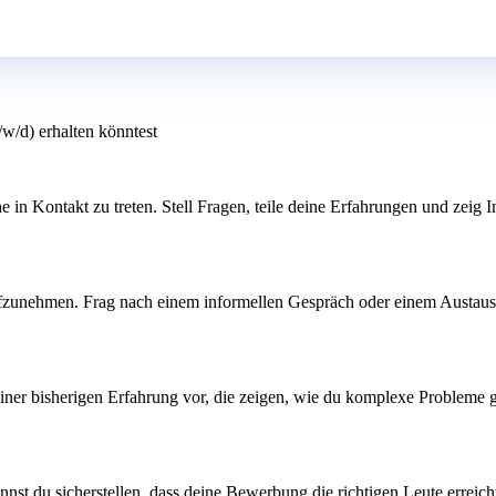
w/d) erhalten könntest
n Kontakt zu treten. Stell Fragen, teile deine Erfahrungen und zeig Int
aufzunehmen. Frag nach einem informellen Gespräch oder einem Austausch
er bisherigen Erfahrung vor, die zeigen, wie du komplexe Probleme gelö
nnst du sicherstellen, dass deine Bewerbung die richtigen Leute erreic