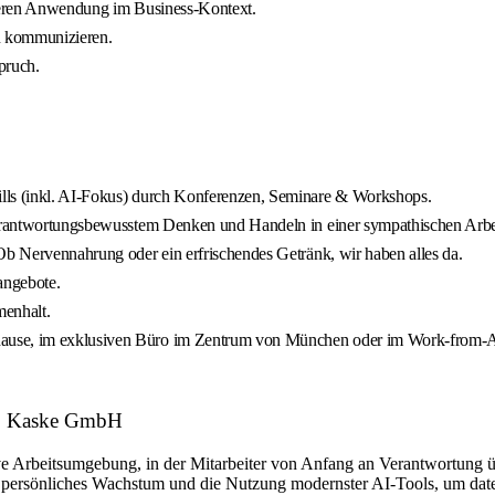
 deren Anwendung im Business-Kontext.
zu kommunizieren.
pruch.
ills (inkl. AI-Fokus) durch Konferenzen, Seminare & Workshops.
 verantwortungsbewusstem Denken und Handeln in einer sympathischen Arb
Ob Nervennahrung oder ein erfrischendes Getränk, wir haben alles da.
angebote.
menhalt.
ause, im exklusiven Büro im Zentrum von München oder im Work‑from‑An
Dr. Kaske GmbH
ive Arbeitsumgebung, in der Mitarbeiter von Anfang an Verantwortun
persönliches Wachstum und die Nutzung modernster AI-Tools, um date