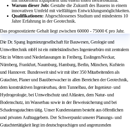
mit modernem Equipment und einem tollen Betriebsklima.
Warum dieser Job:
Gestalte die Zukunft des Bauens in einem
innovativen Umfeld mit vielfältigen Entwicklungsmöglichkeiten.
Qualifikationen:
Abgeschlossenes Studium und mindestens 10
Jahre Erfahrung in der Geotechnik.
Das prognostizierte Gehalt liegt zwischen 60000 - 75000 € pro Jahr.
Die Dr. Spang Ingenieurgesellschaft für Bauwesen, Geologie und
Umwelttechnik mbH ist ein mittelständisches Ingenieurbüro mit zentralem
Sitz in Witten und Niederlassungen in Freiberg, Esslingen/Neckar,
Nürnberg, Frankfurt, Naumburg, Hamburg, Berlin, München, Kufstein
und Hannover. Bundesweit sind wir mit über 350 Mitarbeitenden als
Gutachter, Planer und Bauüberwacher in allen Bereichen der Geotechnik,
dem konstruktiven Ingenieurbau, dem Tunnelbau, der Ingenieur- und
Hydrogeologie, bei Umweltschutz und Altlasten, dem Natur- und
Bodenschutz, im Wasserbau sowie in der Beweissicherung und bei
Schadensgutachten tätig. Unser Kundenstamm besteht aus öffentlichen
und privaten Auftraggebern. Der Schwerpunkt unserer Planungs- und
Gutachtertätigkeit liegt im deutschsprachigen und angrenzenden