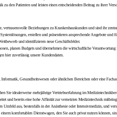
k zu den Patienten und leisten einen entscheidenden Beitrag zu ihrer Vers
e, vertrauensvolle Beziehungen zu Krankenhauskunden und sind ihr zentra
e Systemlösungen, erstellen und präsentieren ansprechende Angebote und 
ttbewerb und identifizieren neue Geschäftsfelder.
osen, planen Budgets und übernehmen die wirtschaftliche Verantwortung f
gen hier zuverlässig unsere Kundendaten.
, Informatik, Gesundheitswesen oder ähnlichen Bereichen oder eine Facha
ben Sie idealerweise mehrjährige Vertriebserfahrung im Medizintechnikber
beitet und bereits eine hohe Affinität zur vernetzten Medizintechnik mitbring
en Umfeld aus, bestenfalls in der Anästhesie oder Intensivmedizin, und v
nd einem komfortablen Dienstwagen, den Sie auch privat nutzen können, si