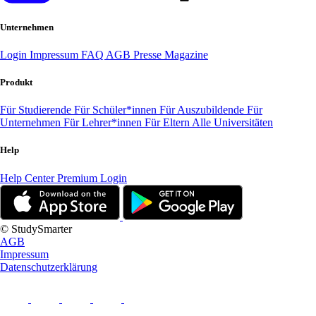
Unternehmen
Login
Impressum
FAQ
AGB
Presse
Magazine
Produkt
Für Studierende
Für Schüler*innen
Für Auszubildende
Für
Unternehmen
Für Lehrer*innen
Für Eltern
Alle Universitäten
Help
Help Center
Premium Login
© StudySmarter
AGB
Impressum
Datenschutzerklärung