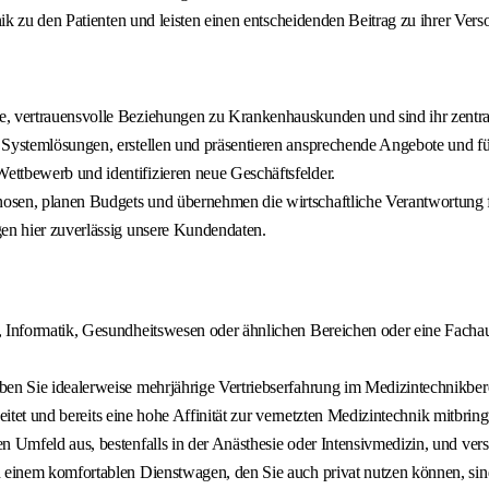
k zu den Patienten und leisten einen entscheidenden Beitrag zu ihrer Vers
e, vertrauensvolle Beziehungen zu Krankenhauskunden und sind ihr zentra
e Systemlösungen, erstellen und präsentieren ansprechende Angebote und 
ttbewerb und identifizieren neue Geschäftsfelder.
osen, planen Budgets und übernehmen die wirtschaftliche Verantwortung f
gen hier zuverlässig unsere Kundendaten.
, Informatik, Gesundheitswesen oder ähnlichen Bereichen oder eine Facha
ben Sie idealerweise mehrjährige Vertriebserfahrung im Medizintechnikber
beitet und bereits eine hohe Affinität zur vernetzten Medizintechnik mitbring
en Umfeld aus, bestenfalls in der Anästhesie oder Intensivmedizin, und v
nd einem komfortablen Dienstwagen, den Sie auch privat nutzen können, si