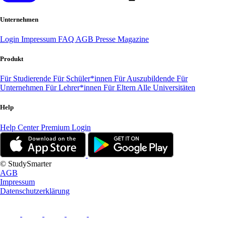
Unternehmen
Login
Impressum
FAQ
AGB
Presse
Magazine
Produkt
Für Studierende
Für Schüler*innen
Für Auszubildende
Für
Unternehmen
Für Lehrer*innen
Für Eltern
Alle Universitäten
Help
Help Center
Premium Login
© StudySmarter
AGB
Impressum
Datenschutzerklärung