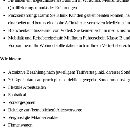
Sie haben ein abgeschlossenes Studium in Wirtschaft, Medizintechnik
Qualifizierungen und/oder Erfahrungen.
Praxiserfahrung: Damit Sie Klinik-Kunden gezielt beraten können, habe
einarbeitet und bereits eine hohe Affinität zur vernetzten Medizintechn
Branchenkenntnisse sind von Vorteil: Sie kennen sich im medizinisch
Mobilität und Reisebereitschaft: Mit Ihrem Führerschein Klasse B u
Vorpommern. Ihr Wohnort sollte daher auch in Ihrem Vertriebsbereich 
Wir bieten:
Attraktive Bezahlung nach jeweiligem Tarifvertrag inkl. diverser So
30 Tage Urlaubsanspruch plus betrieblich geregelte Sonderurlaubstag
Flexible Arbeitszeiten
Sabbatical
Vorsorgesparen
Beiträge zur (betrieblichen) Altersvorsorge
Vergünstigte Mitarbeiteraktien
Firmenwagen