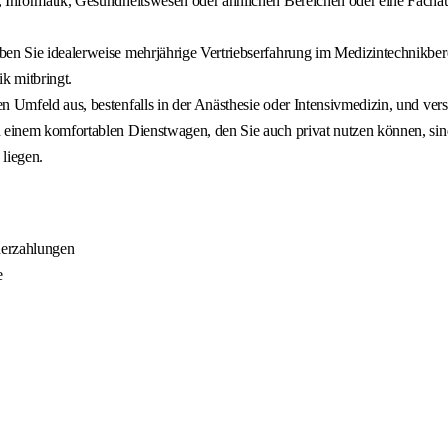
, Informatik, Gesundheitswesen oder ähnlichen Bereichen oder eine Facha
n Sie idealerweise mehrjährige Vertriebserfahrung im Medizintechnikbereich
ik mitbringt.
en Umfeld aus, bestenfalls in der Anästhesie oder Intensivmedizin, und v
nd einem komfortablen Dienstwagen, den Sie auch privat nutzen können, si
liegen.
nderzahlungen
e