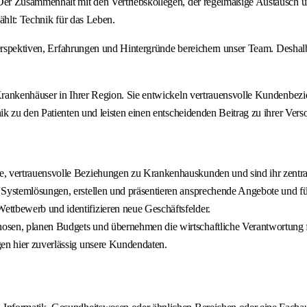
 Zusammenhalt mit den Vertriebskollegen, der regelmäßige Austausch und d
zählt: Technik für das Leben.
 Perspektiven, Erfahrungen und Hintergründe bereichern unser Team. Desha
ankenhäuser in Ihrer Region. Sie entwickeln vertrauensvolle Kundenbezieh
k zu den Patienten und leisten einen entscheidenden Beitrag zu ihrer Vers
e, vertrauensvolle Beziehungen zu Krankenhauskunden und sind ihr zentra
e Systemlösungen, erstellen und präsentieren ansprechende Angebote und 
ttbewerb und identifizieren neue Geschäftsfelder.
osen, planen Budgets und übernehmen die wirtschaftliche Verantwortung f
gen hier zuverlässig unsere Kundendaten.