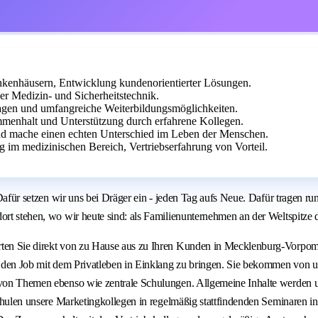
kenhäusern, Entwicklung kundenorientierter Lösungen.
er Medizin- und Sicherheitstechnik.
wagen und umfangreiche Weiterbildungsmöglichkeiten.
enhalt und Unterstützung durch erfahrene Kollegen.
und mache einen echten Unterschied im Leben der Menschen.
im medizinischen Bereich, Vertriebserfahrung von Vorteil.
: Dafür setzen wir uns bei Dräger ein - jeden Tag aufs Neue. Dafür tragen 
ort stehen, wo wir heute sind: als Familienunternehmen an der Weltspitze 
arten Sie direkt von zu Hause aus zu Ihren Kunden in Mecklenburg-Vorpom
t, den Job mit dem Privatleben in Einklang zu bringen. Sie bekommen von u
g von Themen ebenso wie zentrale Schulungen. Allgemeine Inhalte werden u
e schulen unsere Marketingkollegen in regelmäßig stattfindenden Seminaren