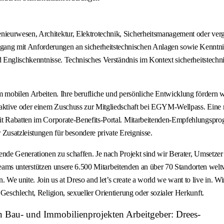
eurwesen, Architektur, Elektrotechnik, Sicherheitsmanagement oder vergle
ng mit Anforderungen an sicherheitstechnischen Anlagen sowie Kenntnis 
und Englischkenntnisse. Technisches Verständnis im Kontext sicherheitste
m mobilen Arbeiten. Ihre berufliche und persönliche Entwicklung fördern 
h aktive oder einem Zuschuss zur Mitgliedschaft bei EGYM-Wellpass. Eine
it Rabatten im Corporate-Benefits-Portal. Mitarbeitenden-Empfehlungspro
Zusatzleistungen für besondere private Ereignisse.
nde Generationen zu schaffen. Je nach Projekt sind wir Berater, Umsetzer 
n Teams unterstützen unsere 6.500 Mitarbeitenden an über 70 Standorten welt
We unite. Join us at Dreso and let’s create a world we want to live in. W
Geschlecht, Religion, sexueller Orientierung oder sozialer Herkunft.
in Bau- und Immobilienprojekten Arbeitgeber: Drees-