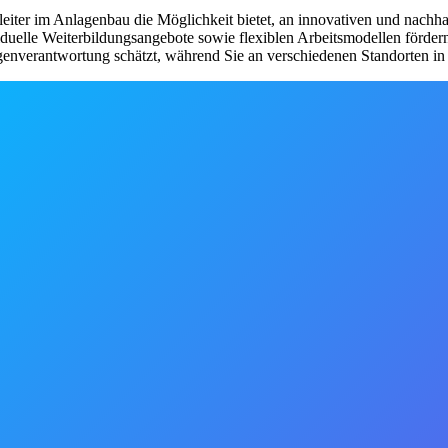
eiter im Anlagenbau die Möglichkeit bietet, an innovativen und nachha
iduelle Weiterbildungsangebote sowie flexiblen Arbeitsmodellen förde
igenverantwortung schätzt, während Sie an verschiedenen Standorten in