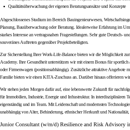
Qualitätsüberwachung der eigenen Beratungsansätze und Konzepte
Abgeschlossenes Studium im Bereich Bauingenieurwesen, Wirtschaftsingeni
Planung, Bauüberwachung oder Beratung. Idealerweise Erfahrung im Umga
starkes Interesse an vertragsnahen Fragestellungen. Sehr gute Deutsch- 
souveränes Auftreten gegenüber Projektbeteiligten.
Zur Sicherstellung Ihrer Work-Life-Balance bieten wir die Möglichkeit zu
Academy. Ihre Gesundheit unterstützen wir mit einem Bonus für sportlic
oder Firmenwagen (positionsabhängig). Zusätzliche attraktive Angebote m
Familie bieten wir einen KITA-Zuschuss an. Darüber hinaus offerieren wir 
Wir stehen jeden Morgen dafür auf, eine lebenswerte Zukunft für nachfolge
für Immobilien, Industrie, Energie und Infrastruktur. In interdisziplinäre
eigenständig und im Team. Mit Leidenschaft und modernsten Technologien. 
unabhängig von Alter, Behinderung, ethnischer Herkunft und Nationalität, 
Junior Consultant (w/m/d) Resilience and Risk Advisory 