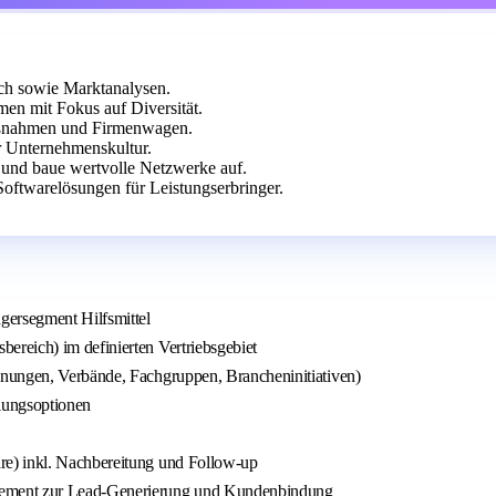
ch sowie Marktanalysen.
en mit Fokus auf Diversität.
maßnahmen und Firmenwagen.
r Unternehmenskultur.
 und baue wertvolle Netzwerke auf.
oftwarelösungen für Leistungserbringer.
ersegment Hilfsmittel
reich) im definierten Vertriebsgebiet
nnungen, Verbände, Fachgruppen, Brancheninitiativen)
lungsoptionen
re) inkl. Nachbereitung und Follow-up
gement zur Lead-Generierung und Kundenbindung