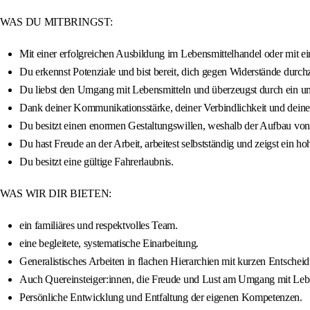
WAS DU MITBRINGST:
Mit einer erfolgreichen Ausbildung im Lebensmittelhandel oder mit e
Du erkennst Potenziale und bist bereit, dich gegen Widerstände durch
Du liebst den Umgang mit Lebensmitteln und überzeugst durch ein u
Dank deiner Kommunikationsstärke, deiner Verbindlichkeit und deines
Du besitzt einen enormen Gestaltungswillen, weshalb der Aufbau von S
Du hast Freude an der Arbeit, arbeitest selbstständig und zeigst ein
Du besitzt eine gültige Fahrerlaubnis.
WAS WIR DIR BIETEN:
ein familiäres und respektvolles Team.
eine begleitete, systematische Einarbeitung.
Generalistisches Arbeiten in flachen Hierarchien mit kurzen Entsche
Auch Quereinsteiger:innen, die Freude und Lust am Umgang mit Lebe
Persönliche Entwicklung und Entfaltung der eigenen Kompetenzen.