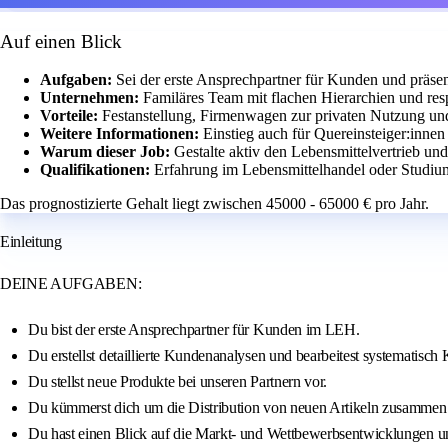
Auf einen Blick
Aufgaben:
Sei der erste Ansprechpartner für Kunden und präsen
Unternehmen:
Familäres Team mit flachen Hierarchien und r
Vorteile:
Festanstellung, Firmenwagen zur privaten Nutzung u
Weitere Informationen:
Einstieg auch für Quereinsteiger:innen
Warum dieser Job:
Gestalte aktiv den Lebensmittelvertrieb und
Qualifikationen:
Erfahrung im Lebensmittelhandel oder Studiu
Das prognostizierte Gehalt liegt zwischen 45000 - 65000 € pro Jahr.
Einleitung
DEINE AUFGABEN:
Du bist der erste Ansprechpartner für Kunden im LEH.
Du erstellst detaillierte Kundenanalysen und bearbeitest systematisch
Du stellst neue Produkte bei unseren Partnern vor.
Du kümmerst dich um die Distribution von neuen Artikeln zusammen m
Du hast einen Blick auf die Markt- und Wettbewerbsentwicklungen u