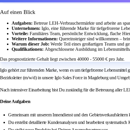
Auf einen Blick
Aufgaben:
Betreue LEH-Verbrauchermärkte und arbeite an sp
Unternehmen:
Iglo, eine führende Marke für tiefgefrorene Lebe
Vorteile:
Familiäres Team, persönliche Entwicklung, flache Hiera
Weitere Informationen:
Quereinsteiger sind willkommen – brin
Warum dieser Job:
Werde Teil eines großartigen Teams und ges
Qualifikationen:
Abgeschlossene Ausbildung im Lebensmittelha
Das prognostizierte Gehalt liegt zwischen 40000 - 55000 € pro Jahr.
Iglo gehört zur führenden Marke, wenn es um tiefgefrorene Lebensmittel g
Bezirksleiter (m/w/d) in unsere Iglo Sales Force in Magdeburg und Umge
Nach intensiver Einarbeitung bist Du zuständig für die Betreuung aller L
Deine Aufgaben
Gemeinsam mit unserem Innendienst und den Gebietsverkaufsleitern 
Du erstellst detaillierte Kundenanalysen und bearbeitest systematisch
Du stellst neue Produkte bei Deinen Ansprechpartner vor.