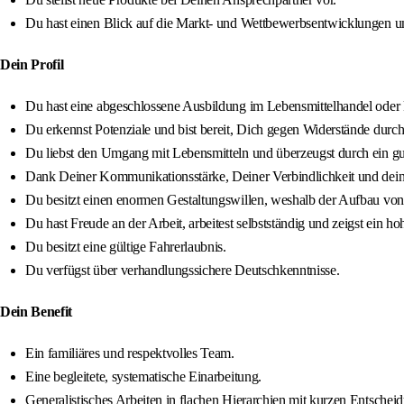
Du hast einen Blick auf die Markt- und Wettbewerbsentwicklungen 
Dein Profil
Du hast eine abgeschlossene Ausbildung im Lebensmittelhandel oder k
Du erkennst Potenziale und bist bereit, Dich gegen Widerstände durch
Du liebst den Umgang mit Lebensmitteln und überzeugst durch ein g
Dank Deiner Kommunikationsstärke, Deiner Verbindlichkeit und deine
Du besitzt einen enormen Gestaltungswillen, weshalb der Aufbau von S
Du hast Freude an der Arbeit, arbeitest selbstständig und zeigst ein
Du besitzt eine gültige Fahrerlaubnis.
Du verfügst über verhandlungssichere Deutschkenntnisse.
Dein Benefit
Ein familiäres und respektvolles Team.
Eine begleitete, systematische Einarbeitung.
Generalistisches Arbeiten in flachen Hierarchien mit kurzen Entsche