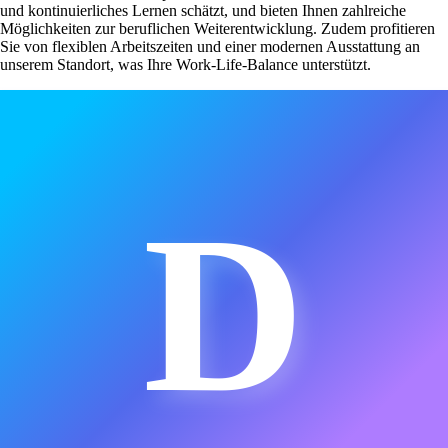
und kontinuierliches Lernen schätzt, und bieten Ihnen zahlreiche
Möglichkeiten zur beruflichen Weiterentwicklung. Zudem profitieren
Sie von flexiblen Arbeitszeiten und einer modernen Ausstattung an
unserem Standort, was Ihre Work-Life-Balance unterstützt.
D