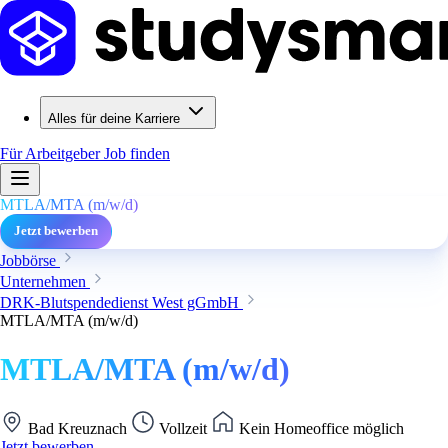
Alles für deine Karriere
Für Arbeitgeber
Job finden
MTLA/MTA (m/w/d)
Jetzt bewerben
Jobbörse
Unternehmen
DRK-Blutspendedienst West gGmbH
MTLA/MTA (m/w/d)
MTLA/MTA (m/w/d)
Bad Kreuznach
Vollzeit
Kein Homeoffice möglich
Jetzt bewerben