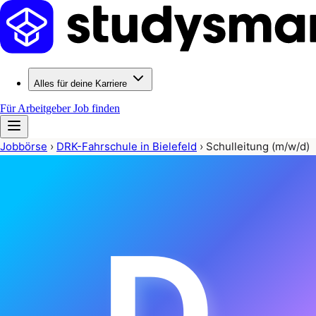
Alles für deine Karriere
Für Arbeitgeber
Job finden
Jobbörse
›
DRK-Fahrschule in Bielefeld
›
Schulleitung (m/w/d)
D