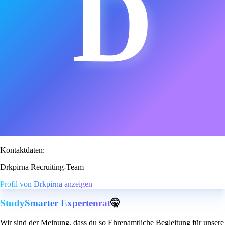
D
Kontaktdaten:
Drkpirna Recruiting-Team
Profil von Drkpirna anzeigen
StudySmarter Expertenrat
🤫
Wir sind der Meinung, dass du so Ehrenamtliche Begleitung für unsere