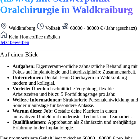
Oralchirurgie in Waldkraiburg
Waldkraiburg
Vollzeit
60000 - 80000 € / Jahr (geschätzt)
Kein Homeoffice möglich
Jetzt bewerben
Auf einen Blick
Aufgaben:
Eigenverantwortliche zahnärztliche Behandlung mit
Fokus auf Implantologie und interdisziplinäre Zusammenarbeit.
Unternehmen:
Dental Team Oberbayern in Waldkraiburg –
modern und kollegial.
Vorteile:
Überdurchschnittliche Vergütung, flexible
Arbeitszeiten und bis zu 5 Fortbildungstage pro Jahr.
Weitere Informationen:
Strukturierte Personalentwicklung und
Sonderurlaubstage für besondere Anlässe.
Warum dieser Job:
Gestalte deine Karriere in einem
innovativen Umfeld mit modernster Technik und Teamarbeit.
Qualifikationen:
Approbation als Zahnärzt:in und mehrjährige
Erfahrung in der Implantologie.
Das prognostizierte Gehalt liegt zwischen 60000 - 80000 € pro Jahr.