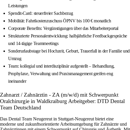
Leistungen
Spendit-Card: steuerfreier Sachbezug
Mobilität: Fahrtkostenzuschuss ÖPNV bis 100 € monatlich
Corporate Benefits: Vergünstigungen über das Mitarbeiterportal
Strukturierte Personalentwicklung: halbjährliche Feedbackgespräche
und 14‑tägige Teammeetings
Sonderurlaubstage bei Hochzeit, Geburt, Trauerfall in der Familie und
Umzug
Team: kollegial und interdisziplinär aufgestellt – Behandlung,
Prophylaxe, Verwaltung und Praxismanagement greifen eng
ineinander
Zahnarzt / Zahnärztin - ZA (m/w/d) mit Schwerpunkt
Oralchirurgie in Waldkraiburg Arbeitgeber: DTD Dental
Team Deutschland
Das Dental Team Neugereut in Stuttgart-Neugereut bietet eine
moderne und zukunftsorientierte Arbeitsumgebung für Zahnärzte und
Zahnärztinnen mit einem Schwerpunkt auf Chirurgie und Ästhetik. Mit