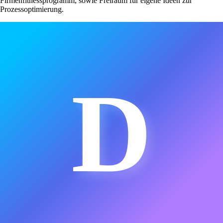
Firmenfitnessprogramm, sowie Freiraum für eigene Ideen zur
Prozessoptimierung.
D