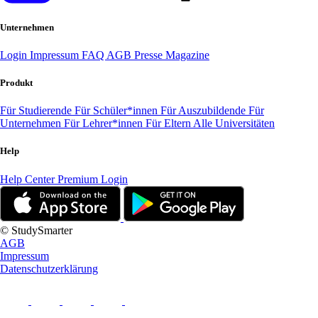
Unternehmen
Login
Impressum
FAQ
AGB
Presse
Magazine
Produkt
Für Studierende
Für Schüler*innen
Für Auszubildende
Für
Unternehmen
Für Lehrer*innen
Für Eltern
Alle Universitäten
Help
Help Center
Premium Login
© StudySmarter
AGB
Impressum
Datenschutzerklärung