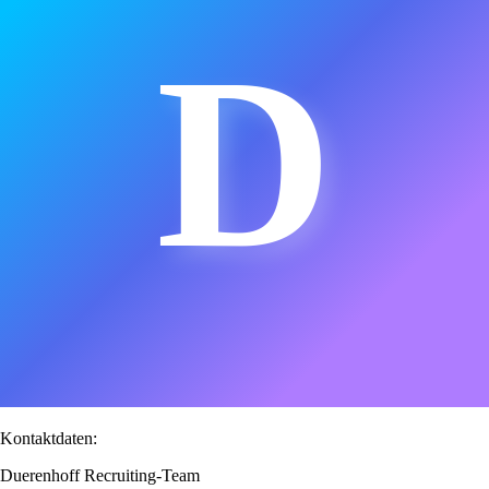
D
Kontaktdaten:
Duerenhoff Recruiting-Team