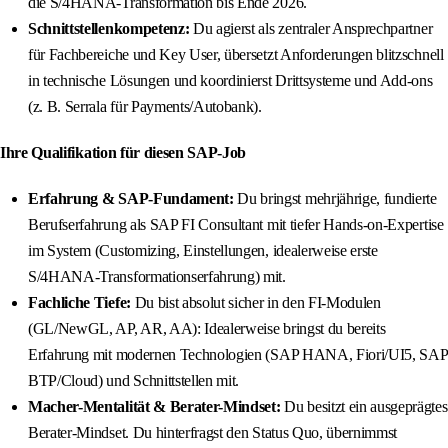
die S/4HANA-Transformation bis Ende 2026.
Schnittstellenkompetenz:
Du agierst als zentraler Ansprechpartner
für Fachbereiche und Key User, übersetzt Anforderungen blitzschnell
in technische Lösungen und koordinierst Drittsysteme und Add-ons
(z. B. Serrala für Payments/Autobank).
Ihre Qualifikation für diesen SAP-Job
Erfahrung & SAP-Fundament:
Du bringst mehrjährige, fundierte
Berufserfahrung als SAP FI Consultant mit tiefer Hands-on-Expertise
im System (Customizing, Einstellungen, idealerweise erste
S/4HANA-Transformationserfahrung) mit.
Fachliche Tiefe:
Du bist absolut sicher in den FI-Modulen
(GL/NewGL, AP, AR, AA): Idealerweise bringst du bereits
Erfahrung mit modernen Technologien (SAP HANA, Fiori/UI5, SAP
BTP/Cloud) und Schnittstellen mit.
Macher-Mentalität & Berater-Mindset:
Du besitzt ein ausgeprägtes
Berater-Mindset. Du hinterfragst den Status Quo, übernimmst