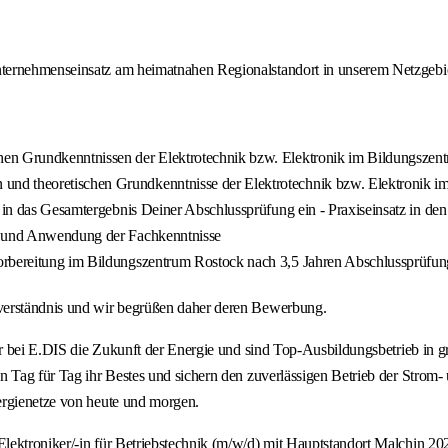
ternehmenseinsatz am heimatnahen Regionalstandort in unserem Netzgebiet
hen Grundkenntnissen der Elektrotechnik bzw. Elektronik im Bildungszen
nd theoretischen Grundkenntnisse der Elektrotechnik bzw. Elektronik im
% in das Gesamtergebnis Deiner Abschlussprüfung ein - Praxiseinsatz in de
ng und Anwendung der Fachkenntnisse
orbereitung im Bildungszentrum Rostock nach 3,5 Jahren Abschlussprüfung
verständnis und wir begrüßen daher deren Bewerbung.
n wir bei E.DIS die Zukunft der Energie und sind Top-Ausbildungsbetrieb
Tag für Tag ihr Bestes und sichern den zuverlässigen Betrieb der Strom- un
ergienetze von heute und morgen.
lektroniker/-in für Betriebstechnik (m/w/d) mit Hauptstandort Malchin 20