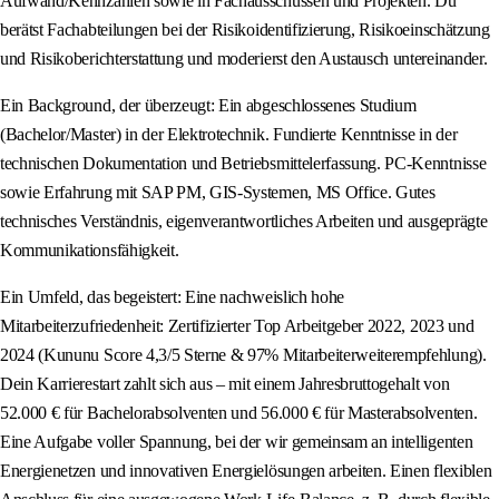
Aufwand/Kennzahlen sowie in Fachausschüssen und Projekten. Du
berätst Fachabteilungen bei der Risikoidentifizierung, Risikoeinschätzung
und Risikoberichterstattung und moderierst den Austausch untereinander.
Ein Background, der überzeugt: Ein abgeschlossenes Studium
(Bachelor/Master) in der Elektrotechnik. Fundierte Kenntnisse in der
technischen Dokumentation und Betriebsmittelerfassung. PC-Kenntnisse
sowie Erfahrung mit SAP PM, GIS-Systemen, MS Office. Gutes
technisches Verständnis, eigenverantwortliches Arbeiten und ausgeprägte
Kommunikationsfähigkeit.
Ein Umfeld, das begeistert: Eine nachweislich hohe
Mitarbeiterzufriedenheit: Zertifizierter Top Arbeitgeber 2022, 2023 und
2024 (Kununu Score 4,3/5 Sterne & 97% Mitarbeiterweiterempfehlung).
Dein Karrierestart zahlt sich aus – mit einem Jahresbruttogehalt von
52.000 € für Bachelorabsolventen und 56.000 € für Masterabsolventen.
Eine Aufgabe voller Spannung, bei der wir gemeinsam an intelligenten
Energienetzen und innovativen Energielösungen arbeiten. Einen flexiblen