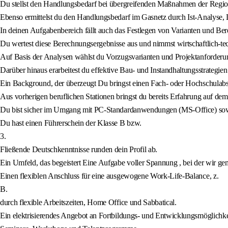
Du stellst den Handlungsbedarf bei übergreifenden Maßnahmen der Region
Ebenso ermittelst du den Handlungsbedarf im Gasnetz durch Ist-Analyse,
In deinen Aufgabenbereich fällt auch das Festlegen von Varianten und Be
Du wertest diese Berechnungsergebnisse aus und nimmst wirtschaftlich-te
Auf Basis der Analysen wählst du Vorzugsvarianten und Projektanforderu
Darüber hinaus erarbeitest du effektive Bau- und Instandhaltungsstrategien
Ein Background, der überzeugt Du bringst einen Fach- oder Hochschulab
Aus vorherigen beruflichen Stationen bringst du bereits Erfahrung auf d
Du bist sicher im Umgang mit PC-Standardanwendungen (MS-Office) sowi
Du hast einen Führerschein der Klasse B bzw.
3.
Fließende Deutschkenntnisse runden dein Profil ab.
Ein Umfeld, das begeistert Eine Aufgabe voller Spannung , bei der wir ge
Einen flexiblen Anschluss für eine ausgewogene Work-Life-Balance, z.
B.
durch flexible Arbeitszeiten, Home Office und Sabbatical.
Ein elektrisierendes Angebot an Fortbildungs- und Entwicklungsmöglichke