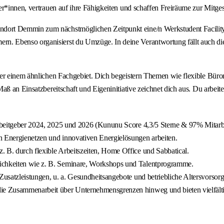
ter*innen, vertrauen auf ihre Fähigkeiten und schaffen Freiräume zur Mit
dort Demmin zum nächstmöglichen Zeitpunkt eine/n Werkstudent Facility
. Ebenso organisierst du Umzüge. In deine Verantwortung fällt auch die
 oder einem ähnlichen Fachgebiet. Dich begeistern Themen wie flexible 
ß an Einsatzbereitschaft und Eigeninitiative zeichnet dich aus. Du arbeites
 Arbeitgeber 2024, 2025 und 2026 (Kununu Score 4,3/5 Sterne & 97% Mitar
n Energienetzen und innovativen Energielösungen arbeiten.
. B. durch flexible Arbeitszeiten, Home Office und Sabbatical.
lichkeiten wie z. B. Seminare, Workshops und Talentprogramme.
Zusatzleistungen, u. a. Gesundheitsangebote und betriebliche Altersvorsorg
die Zusammenarbeit über Unternehmensgrenzen hinweg und bieten vielfält