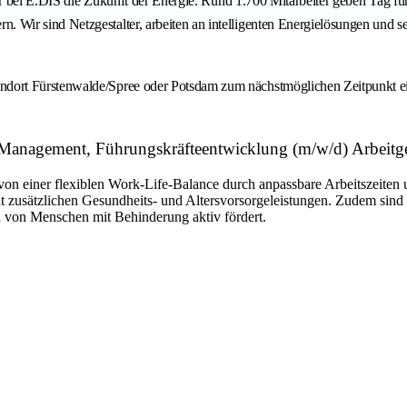
ir bei E.DIS die Zukunft der Energie. Rund 1.700 Mitarbeiter geben Tag fü
ir sind Netzgestalter, arbeiten an intelligenten Energielösungen und set
dort Fürstenwalde/Spree oder Potsdam zum nächstmöglichen Zeitpunkt ei
-Management, Führungskräfteentwicklung (m/w/d) Arbeit
von einer flexiblen Work-Life-Balance durch anpassbare Arbeitszeiten
t zusätzlichen Gesundheits- und Altersvorsorgeleistungen. Zudem sind
on von Menschen mit Behinderung aktiv fördert.