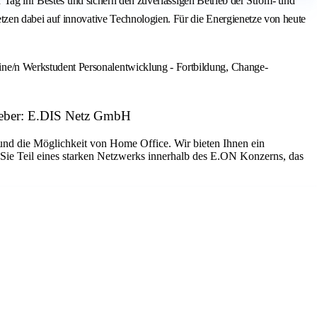
r Tag ihr Bestes und sichern den zuverlässigen Betrieb der Strom- und
zen dabei auf innovative Technologien. Für die Energienetze von heute
ne/n Werkstudent Personalentwicklung - Fortbildung, Change-
geber: E.DIS Netz GmbH
 und die Möglichkeit von Home Office. Wir bieten Ihnen ein
 Sie Teil eines starken Netzwerks innerhalb des E.ON Konzerns, das