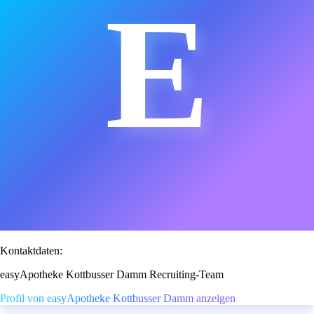
E
Kontaktdaten:
easyApotheke Kottbusser Damm Recruiting-Team
Profil von easyApotheke Kottbusser Damm anzeigen