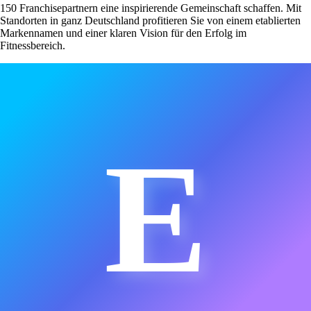
150 Franchisepartnern eine inspirierende Gemeinschaft schaffen. Mit
Standorten in ganz Deutschland profitieren Sie von einem etablierten
Markennamen und einer klaren Vision für den Erfolg im
Fitnessbereich.
E