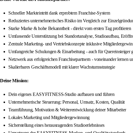
Schneller Markteintritt dank erprobtem Franchise-System
Reduziertes unternehmerisches Risiko im Vergleich zur Einzelgründu
Starke Marke & hohe Bekanntheit - direkt vom ersten Tag profitieren
Umfassende Unterstützung bei Standortanalyse, Studioaufbau, Eröff
Zentrale Marketing- und Vertriebskonzepte inklusive Mitgliedergewi
Umfangreiche Schulungen & Einarbeitung - auch für Quereinsteiger 
Netzwerk aus erfolgreichen Franchisepartnern - voneinander lernen 
Skalierbares Geschäftsmodell mit klarer Wachstumsstrategie
Deine Mission:
Dein eigenes EASYFITNESS-Studio aufbauen und führen
Unternehmerische Steuerung: Personal, Umsatz, Kosten, Qualität
Teamführung, Motivation & Weiterentwicklung deiner Mitarbeiter
Lokales Marketing und Mitgliedergewinnung
Sicherstellung eines herausragenden Studioerlebnisses
Umsetzung der EASYFITNESS-Marken- und Qualitätsstandards