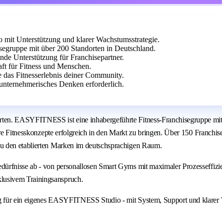
it Unterstützung und klarer Wachstumsstrategie.
egruppe mit über 200 Standorten in Deutschland.
ende Unterstützung für Franchisepartner.
aft für Fitness und Menschen.
e das Fitnesserlebnis deiner Community.
unternehmerisches Denken erforderlich.
ten. EASYFITNESS ist eine inhabergeführte Fitness-Franchisegruppe mit 
are Fitnesskonzepte erfolgreich in den Markt zu bringen. Über 150 Franchi
u den etablierten Marken im deutschsprachigen Raum.
dürfnisse ab - von personallosen Smart Gyms mit maximaler Prozesseffiz
lusivem Trainingsanspruch.
g für ein eigenes EASYFITNESS Studio - mit System, Support und klarer