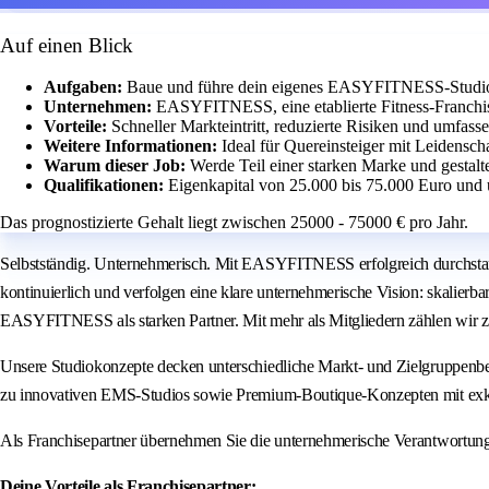
Auf einen Blick
Aufgaben:
Baue und führe dein eigenes EASYFITNESS-Studio m
Unternehmen:
EASYFITNESS, eine etablierte Fitness-Franchis
Vorteile:
Schneller Markteintritt, reduzierte Risiken und umfass
Weitere Informationen:
Ideal für Quereinsteiger mit Leidensch
Warum dieser Job:
Werde Teil einer starken Marke und gestalt
Qualifikationen:
Eigenkapital von 25.000 bis 75.000 Euro und 
Das prognostizierte Gehalt liegt zwischen 25000 - 75000 € pro Jahr.
Selbstständig. Unternehmerisch. Mit EASYFITNESS erfolgreich durchstar
kontinuierlich und verfolgen eine klare unternehmerische Vision: skalierb
EASYFITNESS als starken Partner. Mit mehr als Mitgliedern zählen wir z
Unsere Studiokonzepte decken unterschiedliche Markt- und Zielgruppenbe
zu innovativen EMS-Studios sowie Premium-Boutique-Konzepten mit exk
Als Franchisepartner übernehmen Sie die unternehmerische Verantwortun
Deine Vorteile als Franchisepartner: