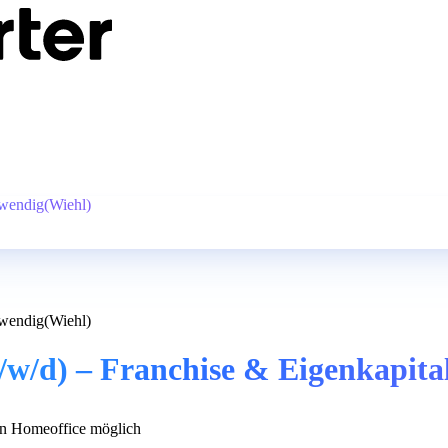
twendig(Wiehl)
twendig(Wiehl)
m/w/d) – Franchise & Eigenkapit
n Homeoffice möglich