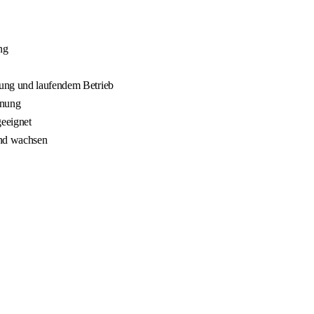
ng
nung und laufendem Betrieb
nnung
geeignet
und wachsen