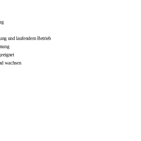
ng
nung und laufendem Betrieb
nnung
geeignet
und wachsen