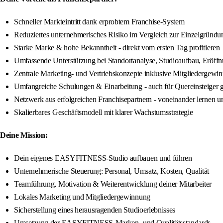
Schneller Markteintritt dank erprobtem Franchise-System
Reduziertes unternehmerisches Risiko im Vergleich zur Einzelgründu
Starke Marke & hohe Bekanntheit - direkt vom ersten Tag profitieren
Umfassende Unterstützung bei Standortanalyse, Studioaufbau, Eröff
Zentrale Marketing- und Vertriebskonzepte inklusive Mitgliedergewi
Umfangreiche Schulungen & Einarbeitung - auch für Quereinsteiger 
Netzwerk aus erfolgreichen Franchisepartnern - voneinander lernen 
Skalierbares Geschäftsmodell mit klarer Wachstumsstrategie
Deine Mission:
Dein eigenes EASYFITNESS-Studio aufbauen und führen
Unternehmerische Steuerung: Personal, Umsatz, Kosten, Qualität
Teamführung, Motivation & Weiterentwicklung deiner Mitarbeiter
Lokales Marketing und Mitgliedergewinnung
Sicherstellung eines herausragenden Studioerlebnisses
Umsetzung der EASYFITNESS-Marken- und Qualitätsstandards