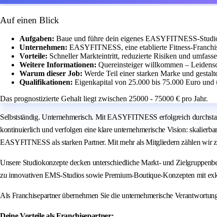
Auf einen Blick
Aufgaben:
Baue und führe dein eigenes EASYFITNESS-Studio m
Unternehmen:
EASYFITNESS, eine etablierte Fitness-Franchis
Vorteile:
Schneller Markteintritt, reduzierte Risiken und umfass
Weitere Informationen:
Quereinsteiger willkommen – Leidensch
Warum dieser Job:
Werde Teil einer starken Marke und gestalte
Qualifikationen:
Eigenkapital von 25.000 bis 75.000 Euro und 
Das prognostizierte Gehalt liegt zwischen 25000 - 75000 € pro Jahr.
Selbstständig. Unternehmerisch. Mit EASYFITNESS erfolgreich durchstar
kontinuierlich und verfolgen eine klare unternehmerische Vision: skalierb
EASYFITNESS als starken Partner. Mit mehr als Mitgliedern zählen wir z
Unsere Studiokonzepte decken unterschiedliche Markt- und Zielgruppenbe
zu innovativen EMS-Studios sowie Premium-Boutique-Konzepten mit exk
Als Franchisepartner übernehmen Sie die unternehmerische Verantwortun
Deine Vorteile als Franchisepartner: