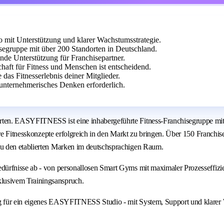
it Unterstützung und klarer Wachstumsstrategie.
egruppe mit über 200 Standorten in Deutschland.
ende Unterstützung für Franchisepartner.
aft für Fitness und Menschen ist entscheidend.
 das Fitnesserlebnis deiner Mitglieder.
unternehmerisches Denken erforderlich.
ten. EASYFITNESS ist eine inhabergeführte Fitness-Franchisegruppe mit 
are Fitnesskonzepte erfolgreich in den Markt zu bringen. Über 150 Franchi
u den etablierten Marken im deutschsprachigen Raum.
dürfnisse ab - von personallosen Smart Gyms mit maximaler Prozesseffiz
lusivem Trainingsanspruch.
g für ein eigenes EASYFITNESS Studio - mit System, Support und klarer